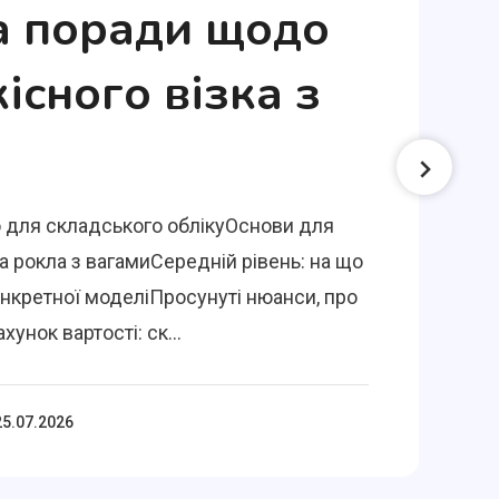
а поради щодо
кісного візка з
 для складського облікуОснови для
а рокла з вагамиСередній рівень: на що
онкретної моделіПросунуті нюанси, про
хунок вартості: ск...
25.07.2026