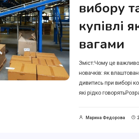
вибору т
купівлі я
вагами
Зміст:Чому це важливо
новачків: як влаштован
дивитись при виборі к
які рідко говорятьРозра
Марина Федорова