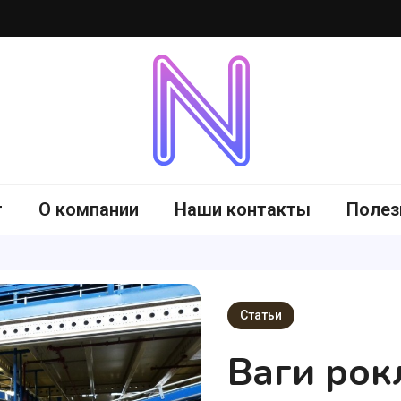
-me.com.ua
г
О компании
Наши контакты
Полез
Статьи
Ваги рокл