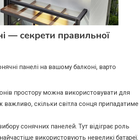
ні — секрети правильної
нячні панелі на вашому балконі, варто
конів простору можна використовувати для
ож важливо, скільки світла сонця припадатиме
ибору сонячних панелей. Тут відіграє роль
 найчастіше використовують невеликі батареї.