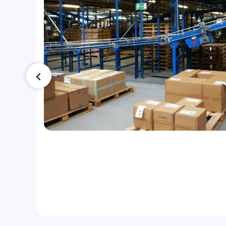
сла
ло
ки: