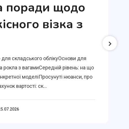
а поради щодо
кісного візка з
 для складського облікуОснови для
а рокла з вагамиСередній рівень: на що
онкретної моделіПросунуті нюанси, про
хунок вартості: ск...
25.07.2026