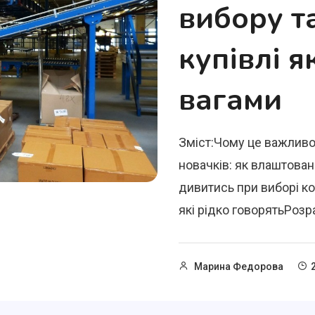
вибору т
купівлі я
вагами
Зміст:Чому це важливо
новачків: як влаштован
дивитись при виборі к
які рідко говорятьРозра
Марина Федорова