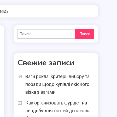
ыводы
Найти:
Свежие записи
Ваги рокла: критерії вибору та
поради щодо купівлі якісного
візка з вагами
Как организовать фуршет на
свадьбу для гостей до начала