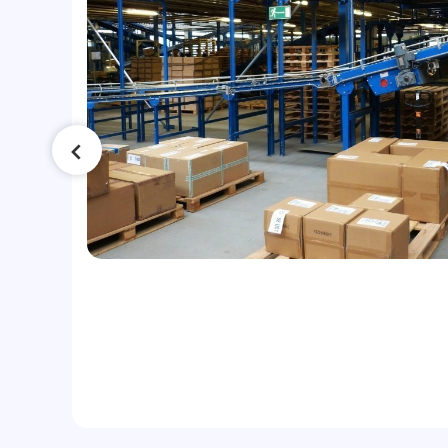
сла
ло
ки: