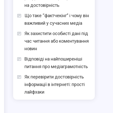
на достовірність
Що таке “фактчекінг” і чому він
важливий у сучасних медіа
Як захистити особисті дані під
час читання або коментування
новин
Відповіді на найпоширеніші
питання про медіаграмотність
Як перевірити достовірність
інформації в інтернеті: прості
лайфхаки