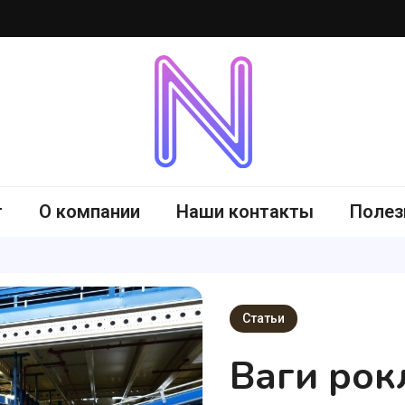
-me.com.ua
г
О компании
Наши контакты
Полез
Статьи
Ваги рокл