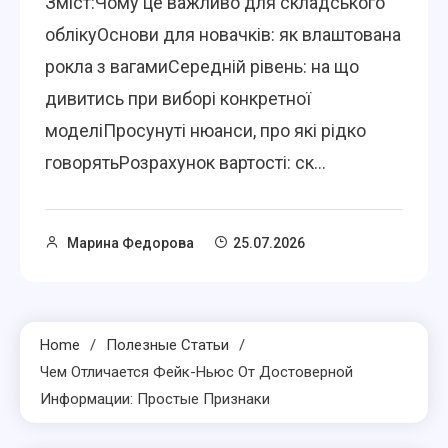
Зміст:Чому це важливо для складського
облікуОснови для новачків: як влаштована
рокла з вагамиСередній рівень: на що
дивитись при виборі конкретної
моделіПросунуті нюанси, про які рідко
говорятьРозрахунок вартості: ск...
Марина Федорова
25.07.2026
Home
Полезные Статьи
Чем Отличается Фейк-Ньюс От Достоверной
Информации: Простые Признаки