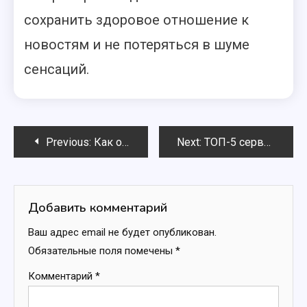
сохранить здоровое отношение к
новостям и не потеряться в шуме
сенсаций.
Навигация
Previous:
Как оформить подписку на новостные рассылки и не пожалеть
Next:
ТОП-5 сервисов для поиска свежих новостей онлайн
по
записям
Добавить комментарий
Ваш адрес email не будет опубликован.
Обязательные поля помечены
*
Комментарий
*