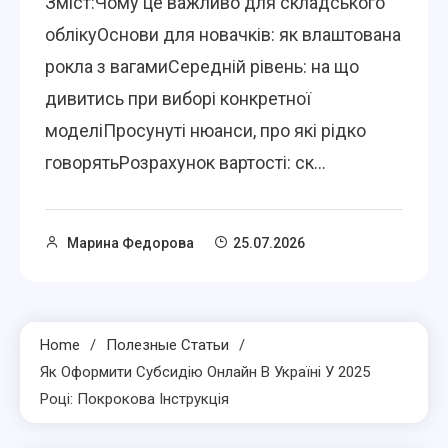
Зміст:Чому це важливо для складського
облікуОснови для новачків: як влаштована
рокла з вагамиСередній рівень: на що
дивитись при виборі конкретної
моделіПросунуті нюанси, про які рідко
говорятьРозрахунок вартості: ск...
Марина Федорова
25.07.2026
Home
Полезные Статьи
Як Оформити Субсидію Онлайн В Україні У 2025
Році: Покрокова Інструкція