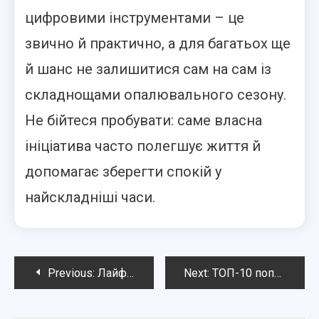
цифровими інструментами – це
звично й практично, а для багатьох ще
й шанс не залишитися сам на сам із
складнощами опалювального сезону.
Не бійтеся пробувати: саме власна
ініціатива часто полегшує життя й
допомагає зберегти спокій у
найскладніші часи.
Навигация
Previous:
Лайфхаки для швидкого читання та фільтрування новин онлайн
Next:
ТОП-10 популярних джерел об\’єктивних новин України у 2025
по