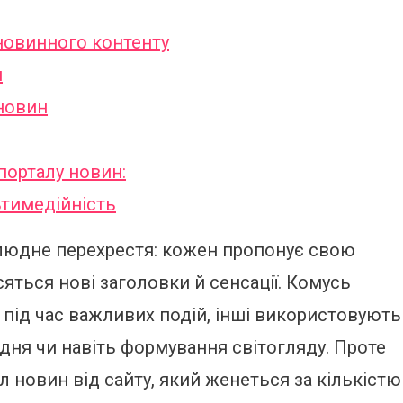
 новинного контенту
и
новин
порталу новин:
льтимедійність
 людне перехрестя: кожен пропонує свою
сяться нові заголовки й сенсації. Комусь
під час важливих подій, інші використовують
 дня чи навіть формування світогляду. Проте
л новин від сайту, який женеться за кількістю