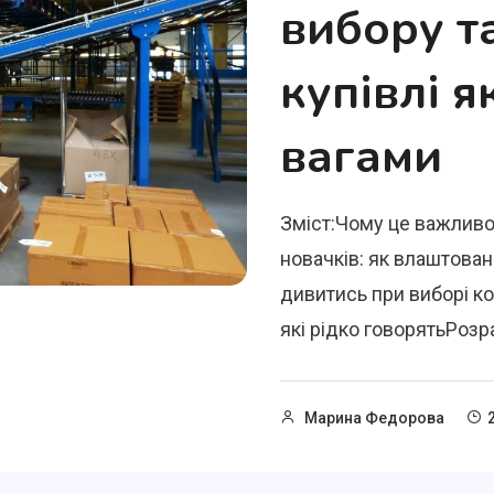
вибору т
купівлі я
вагами
Зміст:Чому це важливо
новачків: як влаштован
дивитись при виборі к
які рідко говорятьРозра
Марина Федорова