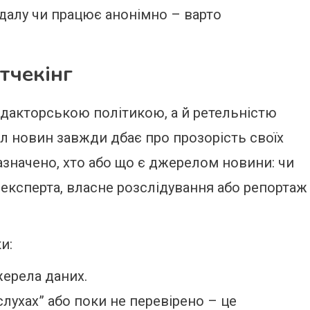
ндалу чи працює анонімно – варто
тчекінг
дакторською політикою, а й ретельністю
ал новин завжди дбає про прозорість своїх
зазначено, хто або що є джерелом новини: чи
 експерта, власне розслідування або репортаж
и:
жерела даних.
лухах” або поки не перевірено – це