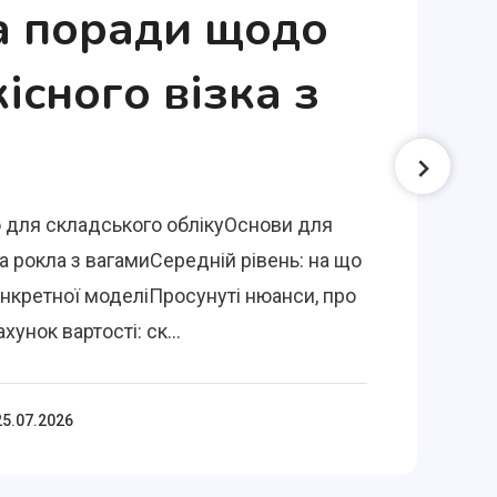
а поради щодо
кісного візка з
 для складського облікуОснови для
а рокла з вагамиСередній рівень: на що
онкретної моделіПросунуті нюанси, про
хунок вартості: ск...
25.07.2026