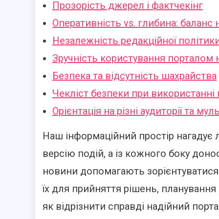
Прозорість джерел і фактчекінг
Оперативність vs. глибина: баланс
Незалежність редакційної політик
Зручність користування порталом 
Безпека та відсутність шахрайства
Чекліст безпеки при використанні 
Орієнтація на різні аудиторії та му
Наш інформаційний простір нагадує
версію подій, а із кожного боку доно
новини допомагають зорієнтуватися 
їх для прийняття рішень, планування
як відрізнити справді надійний порта