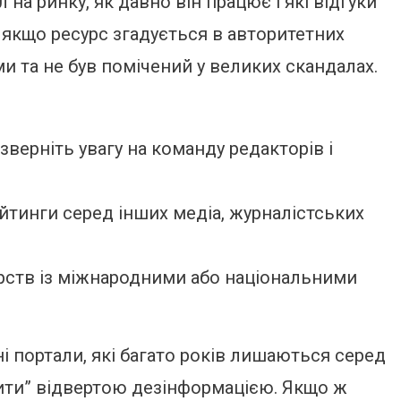
 на ринку, як давно він працює і які відгуки
, якщо ресурс згадується в авторитетних
и та не був помічений у великих скандалах.
зверніть увагу на команду редакторів і
йтинги серед інших медіа, журналістських
ерств із міжнародними або національними
і портали, які багато років лишаються серед
шити” відвертою дезінформацією. Якщо ж