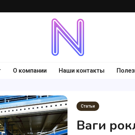
-me.com.ua
г
О компании
Наши контакты
Полез
Статьи
Ваги рокл