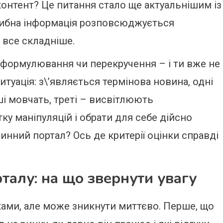
онтент? Це питання стало ще актуальнішим із
хибна інформація розповсюджується
 все складніше.
формулювання чи перекручення – і ти вже не
туація: з\’являється термінова новина, одні
ші мовчать, треті – висвітлюють
ку маніпуляцій і обрати для себе дійсно
инний портал? Ось де критерії оцінки справді
талу: на що звернути увагу
ками, але може зникнути миттєво. Перше, що