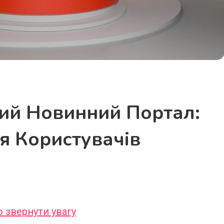
ий Новинний Портал:
ля Користувачів
о звернути увагу