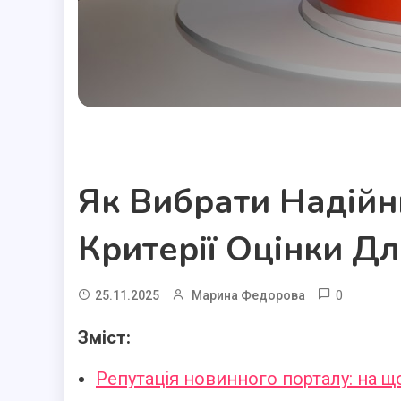
Полезные статьи
Як Вибрати Надійн
Критерії Оцінки Д
0
25.11.2025
Марина Федорова
Зміст:
Репутація новинного порталу: на щ