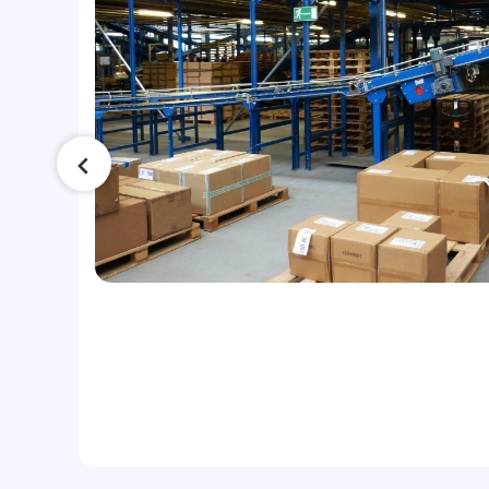
сла
ло
ки: