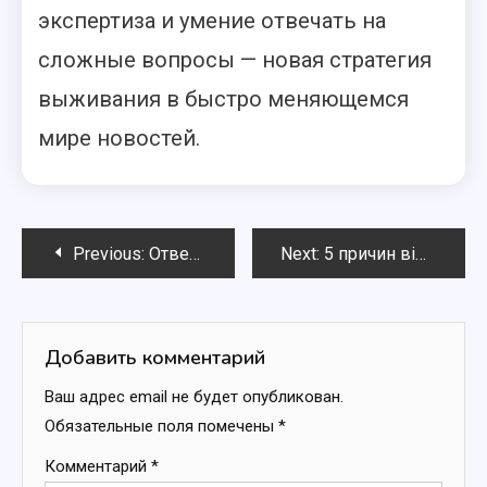
экспертиза и умение отвечать на
сложные вопросы — новая стратегия
выживания в быстро меняющемся
мире новостей.
Навигация
Previous:
Ответы на популярные вопросы про пенсии в 2025 году
Next:
5 причин відкрити кав’ярню самообслуговування у 2025 році
по
записям
Добавить комментарий
Ваш адрес email не будет опубликован.
Обязательные поля помечены
*
Комментарий
*