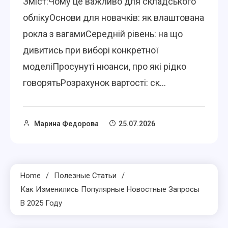
Зміст:Чому це важливо для складського
облікуОснови для новачків: як влаштована
рокла з вагамиСередній рівень: на що
дивитись при виборі конкретної
моделіПросунуті нюанси, про які рідко
говорятьРозрахунок вартості: ск...
Марина Федорова
25.07.2026
Home
Полезные Статьи
Как Изменились Популярные Новостные Запросы
В 2025 Году