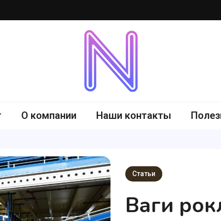
-me.com.ua
г
О компании
Наши контакты
Полез
Статьи
Ваги рокл