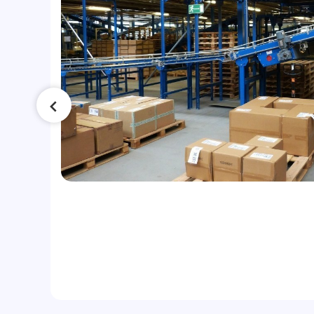
сла
ло
ки: