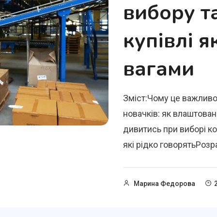
вибору т
купівлі я
вагами
Зміст:Чому це важливо
новачків: як влаштован
дивитись при виборі к
які рідко говорятьРозра
Марина Федорова