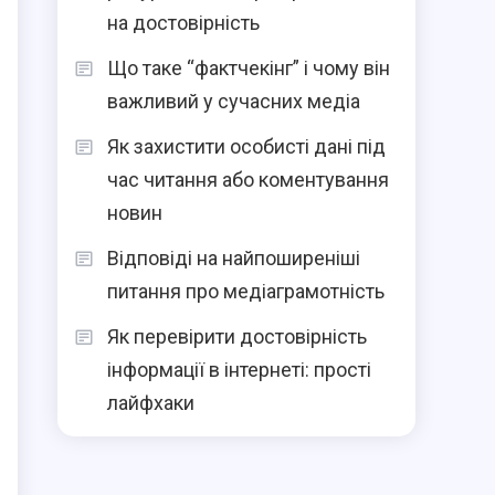
на достовірність
Що таке “фактчекінг” і чому він
важливий у сучасних медіа
Як захистити особисті дані під
час читання або коментування
новин
Відповіді на найпоширеніші
питання про медіаграмотність
Як перевірити достовірність
інформації в інтернеті: прості
лайфхаки