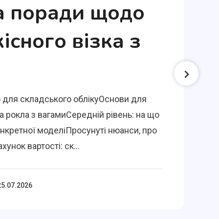
а поради щодо
кісного візка з
 для складського облікуОснови для
а рокла з вагамиСередній рівень: на що
онкретної моделіПросунуті нюанси, про
хунок вартості: ск...
25.07.2026