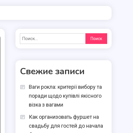
Найти:
Свежие записи
Ваги рокла: критерії вибору та
поради щодо купівлі якісного
візка з вагами
Как организовать фуршет на
свадьбу для гостей до начала