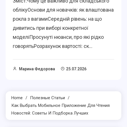
Зміст:Чому це важливо для складського
облікуОснови для новачків: як влаштована
рокла з вагамиСередній рівень: на що
дивитись при виборі конкретної
моделіПросунуті нюанси, про які рідко
говорятьРозрахунок вартості: ск...
Марина Федорова
25.07.2026
Home
Полезные Статьи
Как Выбрать Мобильное Приложение Для Чтения
Новостей: Советы И Подборка Лучших