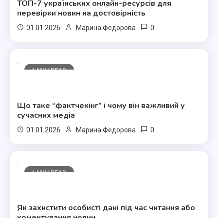
ТОП-7 українських онлайн-ресурсів для
перевірки новин на достовірність
0
01.01.2026
Марина Федорова
1 MIN READ
Полезные статьи
Що таке “фактчекінг” і чому він важливий у
сучасних медіа
0
01.01.2026
Марина Федорова
1 MIN READ
Полезные статьи
Як захистити особисті дані під час читання або
коментування новин