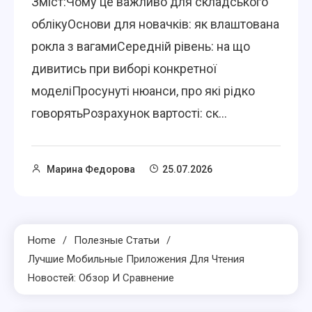
Зміст:Чому це важливо для складського
облікуОснови для новачків: як влаштована
рокла з вагамиСередній рівень: на що
дивитись при виборі конкретної
моделіПросунуті нюанси, про які рідко
говорятьРозрахунок вартості: ск...
Марина Федорова
25.07.2026
Home
Полезные Статьи
Лучшие Мобильные Приложения Для Чтения
Новостей: Обзор И Сравнение