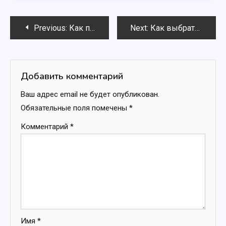
Навигация
Previous:
Как проверить задолженность по налогам онлайн в 2025 году
Next:
Как выбрать магазин тканей оптом: что важно учесть перед покупкой
по
записям
Добавить комментарий
Ваш адрес email не будет опубликован.
Обязательные поля помечены
*
Комментарий
*
Имя
*