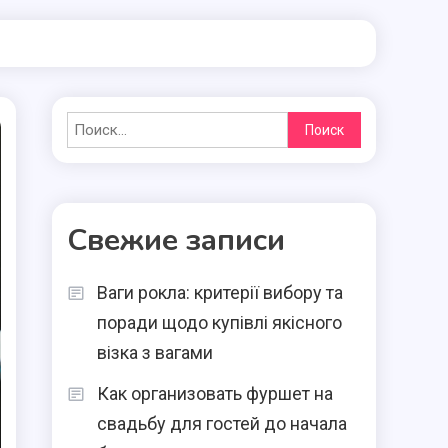
Найти:
Свежие записи
Ваги рокла: критерії вибору та
поради щодо купівлі якісного
візка з вагами
Как организовать фуршет на
свадьбу для гостей до начала