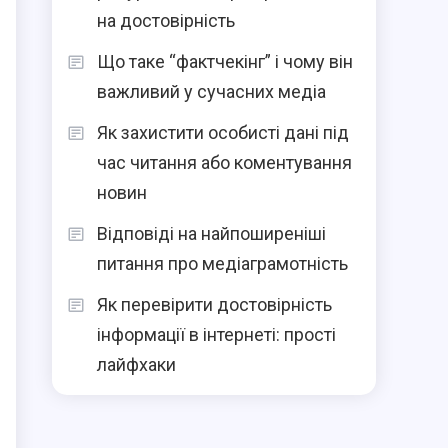
на достовірність
Що таке “фактчекінг” і чому він
важливий у сучасних медіа
Як захистити особисті дані під
час читання або коментування
новин
Відповіді на найпоширеніші
питання про медіаграмотність
Як перевірити достовірність
інформації в інтернеті: прості
лайфхаки