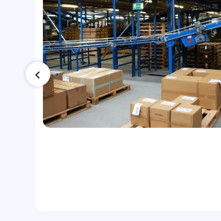
сла
ло
ки: