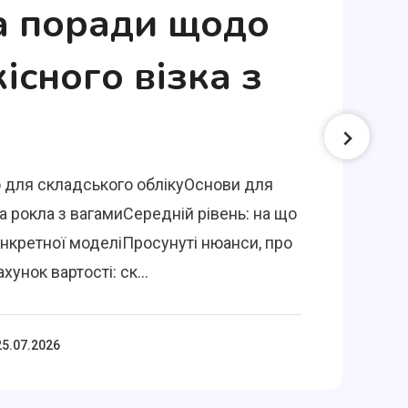
а поради щодо
кісного візка з
 для складського облікуОснови для
а рокла з вагамиСередній рівень: на що
онкретної моделіПросунуті нюанси, про
хунок вартості: ск...
25.07.2026