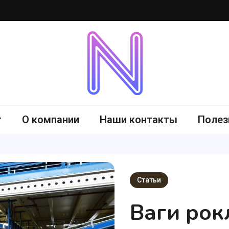
-me.com.ua
г
О компании
Наши контакты
Полез
Статьи
Ваги рокл