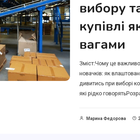
вибору т
купівлі я
вагами
Зміст:Чому це важливо
новачків: як влаштован
дивитись при виборі к
які рідко говорятьРозра
Марина Федорова