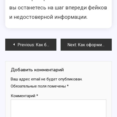
вы останетесь на шаг впереди фейков
и недостоверной информации.
Навигация
Previous:
Как быстро найти нужную новость по ключевым словам: пошаговое руководство
Next:
Как оформить подписку на онлайн-новости: пошаговая инструкция 2025
по
записям
Добавить комментарий
Ваш адрес email не будет опубликован.
Обязательные поля помечены
*
Комментарий
*