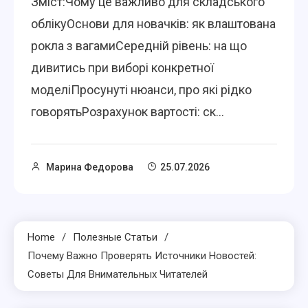
Зміст:Чому це важливо для складського
облікуОснови для новачків: як влаштована
рокла з вагамиСередній рівень: на що
дивитись при виборі конкретної
моделіПросунуті нюанси, про які рідко
говорятьРозрахунок вартості: ск...
Марина Федорова
25.07.2026
Home
Полезные Статьи
Почему Важно Проверять Источники Новостей:
Советы Для Внимательных Читателей