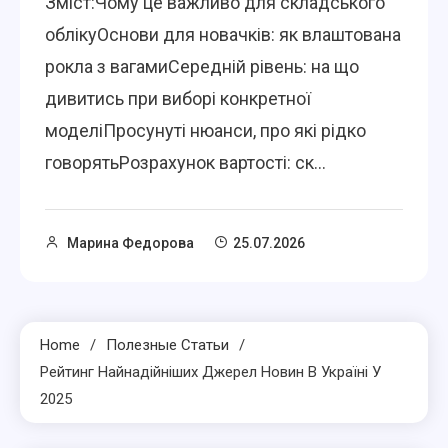
Зміст:Чому це важливо для складського
облікуОснови для новачків: як влаштована
рокла з вагамиСередній рівень: на що
дивитись при виборі конкретної
моделіПросунуті нюанси, про які рідко
говорятьРозрахунок вартості: ск...
Марина Федорова
25.07.2026
Home
Полезные Статьи
Рейтинг Найнадійніших Джерел Новин В Україні У
2025