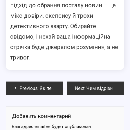
підхід до обрання порталу новин – це
мікс довіри, скепсису й трохи
детективного азарту. Обирайте
свідомо, і нехай ваша інформаційна
стрічка буде джерелом розуміння, а не
тривог.
Навигация
Previous:
Як перевірити достовірність новин: інструменти та сервіси для користувачів
Next:
Чим відрізняються незалежні ЗМІ від державних: основні ознаки
по
записям
Добавить комментарий
Ваш адрес email не будет опубликован.