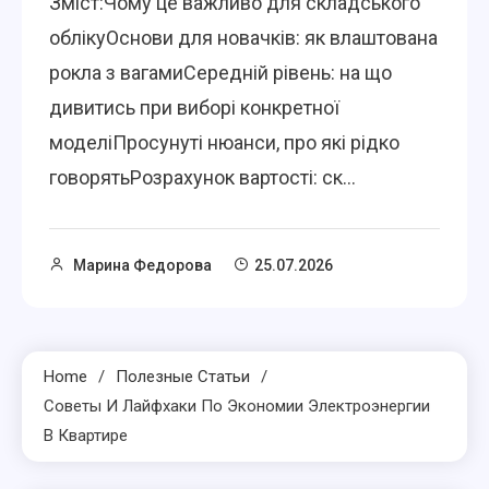
Зміст:Чому це важливо для складського
облікуОснови для новачків: як влаштована
рокла з вагамиСередній рівень: на що
дивитись при виборі конкретної
моделіПросунуті нюанси, про які рідко
говорятьРозрахунок вартості: ск...
Марина Федорова
25.07.2026
Home
Полезные Статьи
Советы И Лайфхаки По Экономии Электроэнергии
В Квартире