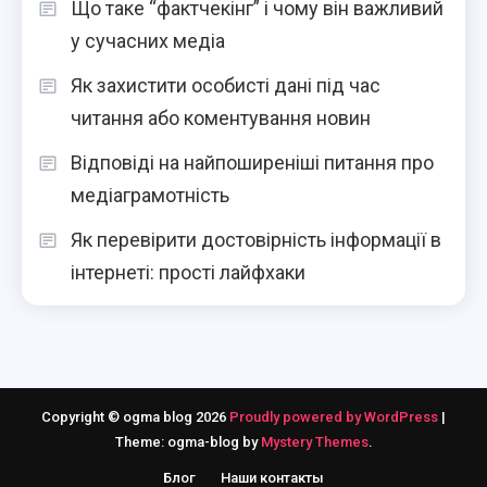
Що таке “фактчекінг” і чому він важливий
у сучасних медіа
Як захистити особисті дані під час
читання або коментування новин
Відповіді на найпоширеніші питання про
медіаграмотність
Як перевірити достовірність інформації в
інтернеті: прості лайфхаки
Copyright © ogma blog 2026
Proudly powered by WordPress
|
Theme: ogma-blog by
Mystery Themes
.
Блог
Наши контакты