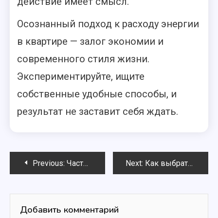
действие имеет смысл.
Осознанный подход к расходу энергии
в квартире — залог экономии и
современного стиля жизни.
Экспериментируйте, ищите
собственные удобные способы, и
результат не заставит себя ждать.
Навигация
Previous:
Часто задаваемые вопросы про налоговые вычеты: подробные ответы
Next:
Как выбрать онлайн-курс для повышения квалификации: критерии и рекомендации
по
записям
Добавить комментарий