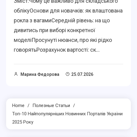
Зміст:Чому це важливо для складського
облікуОснови для новачків: як влаштована
рокла з вагамиСередній рівень: на що
дивитись при виборі конкретної
моделіПросунуті нюанси, про які рідко
говорятьРозрахунок вартості: ск...
Марина Федорова
25.07.2026
Home
Полезные Статьи
Топ-10 Найпопулярніших Новинних Порталів України
2025 Року