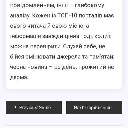
повідомленням, інші – глибокому
аналізу. Кожен із ТОП-10 порталів має
свого читача й свою місію, а
інформація завжди цінна тоді, коли її
можна перевірити. Слухай себе, не
бійся змінювати джерела та пам’ятай:
чесна новина – це день, прожитий не
дарма.
Навигация
Previous:
Як перевірити правдивість новин онлайн: прості способи для кожного
Next:
Порівняння українських новинних порталів: який вибрати для щоденного читання
по