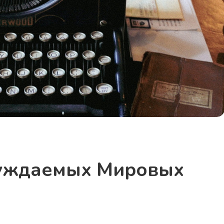
суждаемых Мировых
а