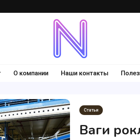
-me.com.ua
г
О компании
Наши контакты
Полез
Статьи
Ваги рокл