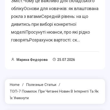
Зміст:Чому це важливо для складського
облікуОснови для новачків: як влаштована
рокла з вагамиСередній рівень: на що
дивитись при виборі конкретної
моделіПросунуті нюанси, про які рідко
говорятьРозрахунок вартості: ск...
Марина Федорова
25.07.2026
Home
Полезные Статьи
ТОП-7 Помилок При Читанні Новин В Інтернеті Та Як
Їх Уникнути