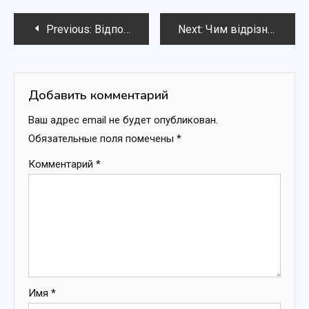
Навигация
Previous:
Відповіді на поширені питання про безпечне споживання новин онлайн
Next:
Чим відрізняються регіональні й всеукраїнські новинні портали
по
записям
Добавить комментарий
Ваш адрес email не будет опубликован.
Обязательные поля помечены
*
Комментарий
*
Имя
*