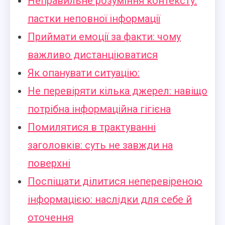
Неправильне розуміння контексту:
пастки неповної інформації
Приймати емоції за факти: чому
важливо дистанціюватися
Як опанувати ситуацію:
Не перевіряти кілька джерел: навіщо
потрібна інформаційна гігієна
Помилятися в трактуванні
заголовків: суть не завжди на
поверхні
Поспішати ділитися неперевіреною
інформацією: наслідки для себе й
оточення