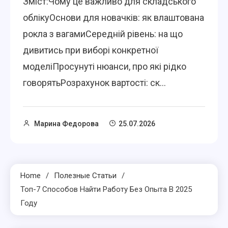
Зміст:Чому це важливо для складського
облікуОснови для новачків: як влаштована
рокла з вагамиСередній рівень: на що
дивитись при виборі конкретної
моделіПросунуті нюанси, про які рідко
говорятьРозрахунок вартості: ск...
Марина Федорова
25.07.2026
Home
Полезные Статьи
Топ-7 Способов Найти Работу Без Опыта В 2025
Году