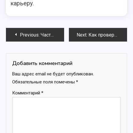
карьеру.
Навигация
Previous:
Часто задаваемые вопросы о регистрации на портале госуслуг: ответы и решения
Next:
Как проверить подлинность товара перед покупкой: практические рекомендации
по
записям
Добавить комментарий
Ваш адрес email не будет опубликован.
Обязательные поля помечены
*
Комментарий
*