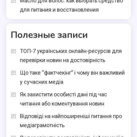
Масло для волос: как выбрать средство
для питания и восстановления
Полезные записи
ТОП-7 українських онлайн-ресурсів для
перевірки новин на достовірність
Що таке “фактчекінг” і чому він важливий
у сучасних медіа
Як захистити особисті дані під час
читання або коментування новин
Відповіді на найпоширеніші питання про
медіаграмотність