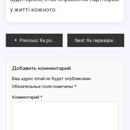
у житті кожного.
Навигация
Previous:
Як розпізнати фейкові новини: поради для безпечного споживання інформації
Next:
Як перевірити достовірність новин: інструменти та сервіси для користувачів
по
записям
Добавить комментарий
Ваш адрес email не будет опубликован.
Обязательные поля помечены
*
Комментарий
*