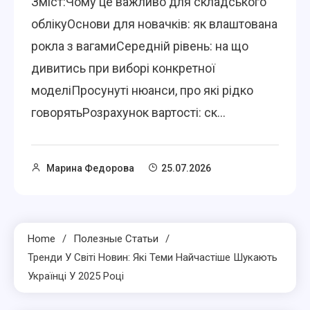
Зміст:Чому це важливо для складського
облікуОснови для новачків: як влаштована
рокла з вагамиСередній рівень: на що
дивитись при виборі конкретної
моделіПросунуті нюанси, про які рідко
говорятьРозрахунок вартості: ск...
Марина Федорова
25.07.2026
Home
Полезные Статьи
Тренди У Світі Новин: Які Теми Найчастіше Шукають
Українці У 2025 Році