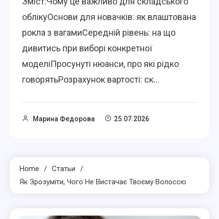
Зміст:Чому це важливо для складського
облікуОснови для новачків: як влаштована
рокла з вагамиСередній рівень: на що
дивитись при виборі конкретної
моделіПросунуті нюанси, про які рідко
говорятьРозрахунок вартості: ск...
Марина Федорова
25.07.2026
Home
Статьи
Як Зрозуміти, Чого Не Вистачає Твоєму Волоссю