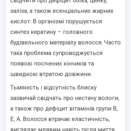
свідчити про дефіцит білка, цинку,
заліза, а також есенціальних жирних
кислот. В організмі порушується
синтез кератину – головного
будівельного матеріалу волосся. Часто
така проблема супроводжується
появою посічених кінчиків та
швидкою втратою довжини.
Тьмяність і відсутність блиску
зазвичай свідчать про нестачу вологи,
а також про дефіцит вітамінів групи B,
E, А. Волосся втрачає еластичність,
виглядає млявим навіть після миття.